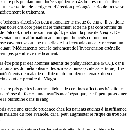
as être pris pendant une durée supérieure à 48 heures consécutives
Si une sensation de vertige ou d’érection prolongée et douloureuse se
médiatement le traitement.
boissons alcoolisées peut augmenter le risque de chute. Il est donc
as boire d’alcool pendant le traitement et de ne pas consommer de
e l’alcool, quel que soit leur goût, pendant la prise de Viagra. De
 présentant une malformation anatomique du pénis comme une
brose caverneuse ou une maladie de La Peyronie ou ceux recevant un
oquant (
Médicaments pour le traitement de l’hypertension artérielle
vent pas prendre ce médicament.
as être pris par des hommes atteints de phénylcétonurie (PCU), car il
anomalies du métabolisme des acides aminés (acide aspartique). Les
ntécédents de maladie du foie ou de problèmes rénaux doivent
cin avant de prendre du Viagra.
s être pris par les hommes atteints de certaines affections hépatiques
la cirrhose du foie ou une insuffisance hépatique, car il peut provoquer
 la bilirubine dans le sang.
pris avec une grande prudence chez les patients atteints d’insuffisance
de maladie du foie avancée, car il peut augmenter le risque de troubles
e.
pris avec précaution chez les patients atteints d’un trouble de la