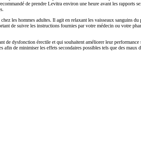
t recommandé de prendre Levitra environ une heure avant les rapports se
s.
e chez les hommes adultes. Il agit en relaxant les vaisseaux sanguins du 
portant de suivre les instructions fournies par votre médecin ou votre pha
nt de dysfonction érectile et qui souhaitent améliorer leur performanc
s afin de minimiser les effets secondaires possibles tels que des maux de