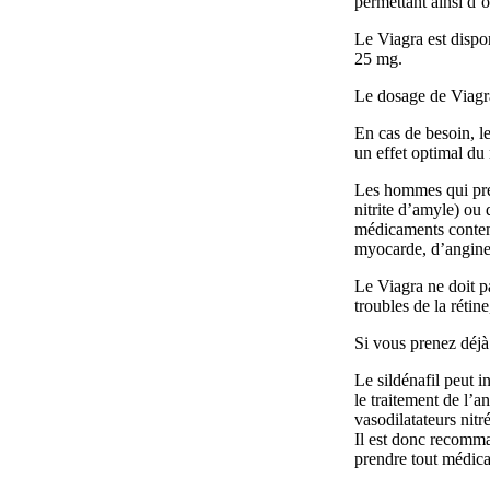
permettant ainsi d’o
Le Viagra est dispo
25 mg.
Le dosage de Viagr
En cas de besoin, l
un effet optimal d
Les hommes qui pren
nitrite d’amyle) ou
médicaments contena
myocarde, d’angine
Le Viagra ne doit p
troubles de la réti
Si vous prenez déjà
Le sildénafil peut 
le traitement de l’a
vasodilatateurs nitr
Il est donc recomm
prendre tout médic