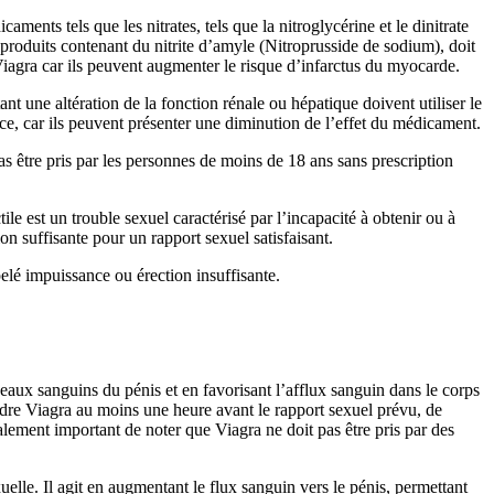
caments tels que les nitrates, tels que la nitroglycérine et le dinitrate
produits contenant du nitrite d’amyle (
Nitroprusside de sodium
), doit
 Viagra car ils peuvent augmenter le risque d’infarctus du myocarde.
ant une altération de la fonction rénale ou hépatique doivent utiliser le
e, car ils peuvent présenter une diminution de l’effet du médicament.
as être pris par les personnes de moins de 18 ans sans prescription
ile est un trouble sexuel caractérisé par l’incapacité à obtenir ou à
on suffisante pour un rapport sexuel satisfaisant.
elé impuissance ou érection insuffisante.
seaux sanguins du pénis et en favorisant l’afflux sanguin dans le corps
endre Viagra au moins une heure avant le rapport sexuel prévu, de
galement important de noter que Viagra ne doit pas être pris par des
elle. Il agit en augmentant le flux sanguin vers le pénis, permettant