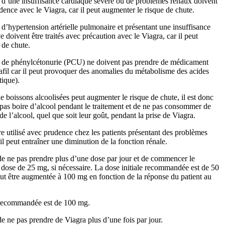
ts d’une insuffisance cardiaque sévère ou de problèmes rénaux doivent
udence avec le Viagra, car il peut augmenter le risque de chute.
s d’hypertension artérielle pulmonaire et présentant une insuffisance
 doivent être traités avec précaution avec le Viagra, car il peut
 de chute.
ts de phénylcétonurie (PCU) ne doivent pas prendre de médicament
afil car il peut provoquer des anomalies du métabolisme des acides
tique).
boissons alcoolisées peut augmenter le risque de chute, il est donc
as boire d’alcool pendant le traitement et de ne pas consommer de
e l’alcool, quel que soit leur goût, pendant la prise de Viagra.
tre utilisé avec prudence chez les patients présentant des problèmes
il peut entraîner une diminution de la fonction rénale.
e ne pas prendre plus d’une dose par jour et de commencer le
 dose de 25 mg, si nécessaire. La dose initiale recommandée est de 50
ut être augmentée à 100 mg en fonction de la réponse du patient au
recommandée est de 100 mg.
e ne pas prendre de Viagra plus d’une fois par jour.