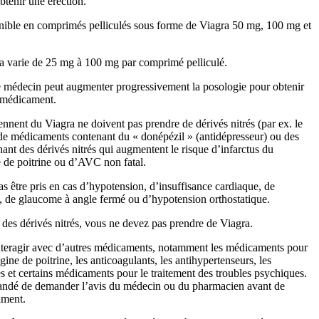
btenir une érection.
nible en comprimés pelliculés sous forme de Viagra 50 mg, 100 mg et
a varie de 25 mg à 100 mg par comprimé pelliculé.
e médecin peut augmenter progressivement la posologie pour obtenir
u médicament.
nent du Viagra ne doivent pas prendre de dérivés nitrés (par ex. le
 de médicaments contenant du « donépézil » (antidépresseur) ou des
nt des dérivés nitrés qui augmentent le risque d’infarctus du
 de poitrine ou d’AVC non fatal.
as être pris en cas d’hypotension, d’insuffisance cardiaque, de
ne, de glaucome à angle fermé ou d’hypotension orthostatique.
 des dérivés nitrés, vous ne devez pas prendre de Viagra.
interagir avec d’autres médicaments, notamment les médicaments pour
ngine de poitrine, les anticoagulants, les antihypertenseurs, les
és et certains médicaments pour le traitement des troubles psychiques.
andé de demander l’avis du médecin ou du pharmacien avant de
ament.