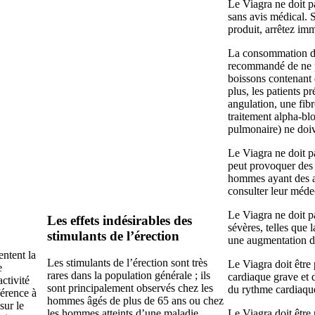
Le Viagra ne doit p
sans avis médical. 
produit, arrêtez im
La consommation de 
recommandé de ne p
boissons contenant d
plus, les patients
angulation, une fi
traitement alpha-bl
pulmonaire
) ne doi
Le Viagra ne doit p
peut provoquer des 
hommes ayant des a
consulter leur méde
Le Viagra ne doit pa
Les effets indésirables des
sévères, telles que 
stimulants de l’érection
une augmentation de
ntent la
Les stimulants de l’érection sont très
Le Viagra doit être 
e
rares dans la population générale ; ils
cardiaque grave et 
ctivité
sont principalement observés chez les
du rythme cardiaqu
férence à
hommes âgés de plus de 65 ans ou chez
sur le
les hommes atteints d’une maladie
Le Viagra doit être 