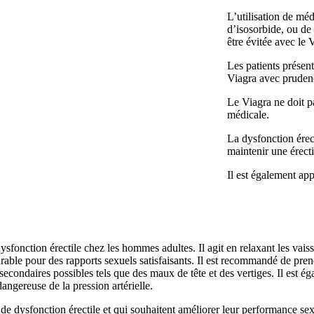
L’utilisation de médi
d’isosorbide, ou de 
être évitée avec le
Les patients présent
Viagra avec prudenc
Le Viagra ne doit p
médicale.
La dysfonction érect
maintenir une érecti
Il est également app
ysfonction érectile chez les hommes adultes. Il agit en relaxant les vais
urable pour des rapports sexuels satisfaisants. Il est recommandé de pr
secondaires possibles tels que des maux de tête et des vertiges. Il est é
angereuse de la pression artérielle.
e dysfonction érectile et qui souhaitent améliorer leur performance sexu