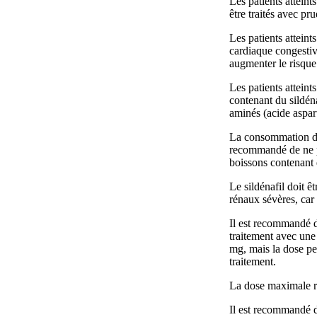
Les patients attein
être traités avec pr
Les patients atteint
cardiaque congestive
augmenter le risque
Les patients attein
contenant du sildén
aminés (acide aspar
La consommation de 
recommandé de ne p
boissons contenant d
Le sildénafil doit ê
rénaux sévères, car 
Il est recommandé d
traitement avec une
mg, mais la dose pe
traitement.
La dose maximale 
Il est recommandé d