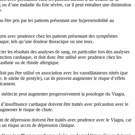
 ou d’une maladie du foie sévère, car il peut entraîner une diminution
e.
s être pris par les patients présentant une hypersensibilité au
 pris avec prudence chez les patients présentant des symptômes
iaque, tels qu’une douleur thoracique ou une toux.
ter les résultats des analyses de sang, en particulier lors des analyses
nction cardiaque, et doit donc être utilisé avec prudence chez les
’asthme ou de rhinite allergique.
t pas être utilisé en association avec les vasodilatateurs nitrés (par
e, le nitrite de pentyle), car ils peuvent augmenter le risque d’effets
icament.
e médecin peut augmenter progressivement la posologie du Viagra.
s d’insuffisance cardiaque doivent être traités avec précaution avec le
augmenter le risque de chute.
nt de dépression doivent être traités avec prudence avec le Viagra, car
 à un risque accru de dépression clinique.