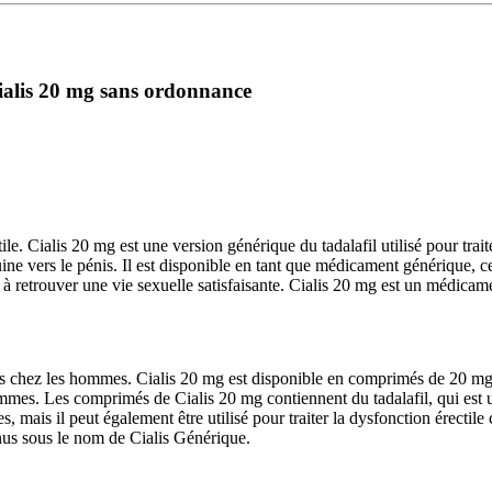
Cialis 20 mg sans ordonnance
ile. Cialis 20 mg est une version générique du tadalafil utilisé pour trai
uine vers le pénis. Il est disponible en tant que médicament générique, c
 retrouver une vie sexuelle satisfaisante. Cialis 20 mg est un médicamen
tiles chez les hommes. Cialis 20 mg est disponible en comprimés de 20 m
hommes. Les comprimés de Cialis 20 mg contiennent du tadalafil, qui est 
iles, mais il peut également être utilisé pour traiter la dysfonction ére
nus sous le nom de Cialis Générique.