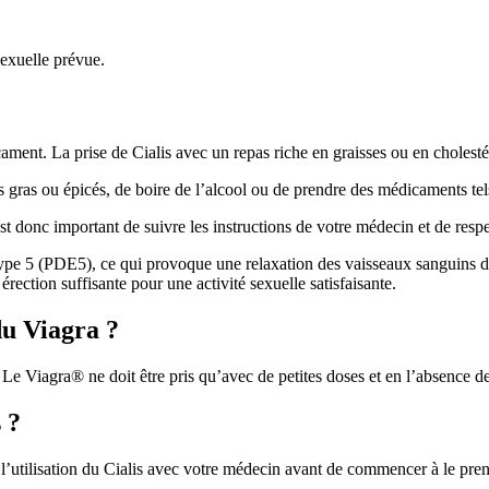
sexuelle prévue.
ment. La prise de Cialis avec un repas riche en graisses ou en cholestér
gras ou épicés, de boire de l’alcool ou de prendre des médicaments tel
Il est donc important de suivre les instructions de votre médecin et de re
e 5 (PDE5), ce qui provoque une relaxation des vaisseaux sanguins du pé
érection suffisante pour une activité sexuelle satisfaisante.
du Viagra ?
Le Viagra® ne doit être pris qu’avec de petites doses et en l’absence de
 ?
de l’utilisation du Cialis avec votre médecin avant de commencer à le pre