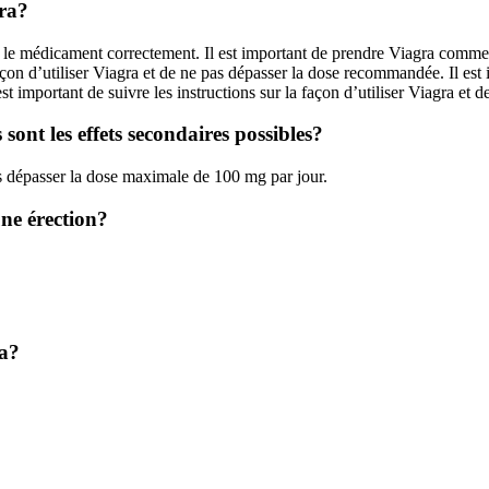
gra?
e le médicament correctement. Il est important de prendre Viagra comme 
 façon d’utiliser Viagra et de ne pas dépasser la dose recommandée. Il es
t important de suivre les instructions sur la façon d’utiliser Viagra et
ont les effets secondaires possibles?
pas dépasser la dose maximale de 100 mg par jour.
une érection?
ra?