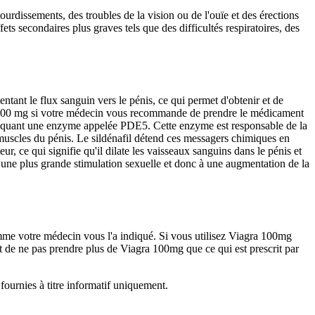
rdissements, des troubles de la vision ou de l'ouïe et des érections
ets secondaires plus graves tels que des difficultés respiratoires, des
entant le flux sanguin vers le pénis, ce qui permet d'obtenir et de
à 100 mg si votre médecin vous recommande de prendre le médicament
en bloquant une enzyme appelée PDE5. Cette enzyme est responsable de la
uscles du pénis. Le sildénafil détend ces messagers chimiques en
r, ce qui signifie qu'il dilate les vaisseaux sanguins dans le pénis et
à une plus grande stimulation sexuelle et donc à une augmentation de la
me votre médecin vous l'a indiqué. Si vous utilisez Viagra 100mg
et de ne pas prendre plus de Viagra 100mg que ce qui est prescrit par
ournies à titre informatif uniquement.