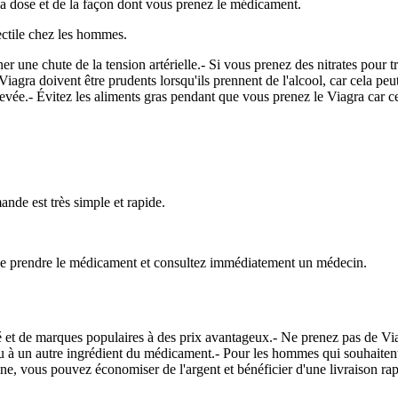
la dose et de la façon dont vous prenez le médicament.
rectile chez les hommes.
er une chute de la tension artérielle.- Si vous prenez des nitrates pour t
agra doivent être prudents lorsqu'ils prennent de l'alcool, car cela pe
 élevée.- Évitez les aliments gras pendant que vous prenez le Viagra car c
nde est très simple et rapide.
ez de prendre le médicament et consultez immédiatement un médecin.
t de marques populaires à des prix avantageux.- Ne prenez pas de Viagra
ou à un autre ingrédient du médicament.- Pour les hommes qui souhaitent
gne, vous pouvez économiser de l'argent et bénéficier d'une livraison rapi