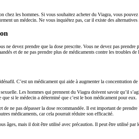
tion chez les hommes. Si vous souhaitez acheter du Viagra, vous pouvez le
ment un médecin. Ne vous inquiétez pas, car il existe des alternatives 
ion
ous ne devez prendre que la dose prescrite. Vous ne devez pas prendre p
ndés et de ne pas prendre plus de médicaments contre les troubles de l’
ildénafil. C’est un médicament qui aide à augmenter la concentration de s
ie sexuelle. Les hommes qui prennent du Viagra doivent savoir qu’il s’ag
ée que si le médecin a déterminé que c’est le bon médicament pour eux.
ra et de ne pas dépasser la dose recommandée. Il est important de prendre 
res médicaments, car cela pourrait réduire son efficacité.
s âges, mais il doit être utilisé avec précaution. Il peut être utilisé p