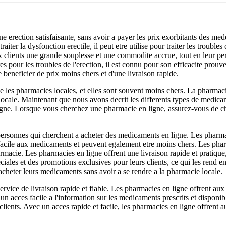
ne erection satisfaisante, sans avoir a payer les prix exorbitants des m
ter la dysfonction erectile, il peut etre utilise pour traiter les troubles
x clients une grande souplesse et une commodite accrue, tout en leur p
s pour les troubles de l'erection, il est connu pour son efficacite prouve
e beneficier de prix moins chers et d'une livraison rapide.
 les pharmacies locales, et elles sont souvent moins chers. La pharmaci
ocale. Maintenant que nous avons decrit les differents types de medica
gne. Lorsque vous cherchez une pharmacie en ligne, assurez-vous de ch
 personnes qui cherchent a acheter des medicaments en ligne. Les pharma
facile aux medicaments et peuvent egalement etre moins chers. Les pharmac
rmacie. Les pharmacies en ligne offrent une livraison rapide et pratiqu
eciales et des promotions exclusives pour leurs clients, ce qui les rend 
'acheter leurs medicaments sans avoir a se rendre a la pharmacie locale.
ervice de livraison rapide et fiable. Les pharmacies en ligne offrent aux
un acces facile a l'information sur les medicaments prescrits et disponibl
ients. Avec un acces rapide et facile, les pharmacies en ligne offrent au