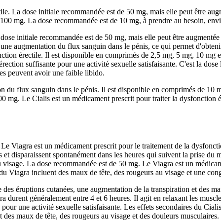
ile. La dose initiale recommandée est de 50 mg, mais elle peut être aug
100 mg. La dose recommandée est de 10 mg, à prendre au besoin, enviro
La dose initiale recommandée est de 50 mg, mais elle peut être augmentée
 une augmentation du flux sanguin dans le pénis, ce qui permet d'obtenir
onction érectile. Il est disponible en comprimés de 2,5 mg, 5 mg, 10 mg e
rection suffisante pour une activité sexuelle satisfaisante. C'est la dose 
s peuvent avoir une faible libido.
ion du flux sanguin dans le pénis. Il est disponible en comprimés de 1
mg. Le Cialis est un médicament prescrit pour traiter la dysfonction ér
. Le Viagra est un médicament prescrit pour le traitement de la dysfoncti
rs et disparaissent spontanément dans les heures qui suivent la prise du
u visage. La dose recommandée est de 50 mg. Le Viagra est un médicament
u Viagra incluent des maux de tête, des rougeurs au visage et une cong
 des éruptions cutanées, une augmentation de la transpiration et des m
a durent généralement entre 4 et 6 heures. Il agit en relaxant les musc
e pour une activité sexuelle satisfaisante. Les effets secondaires du Ciali
nt des maux de tête, des rougeurs au visage et des douleurs musculaire