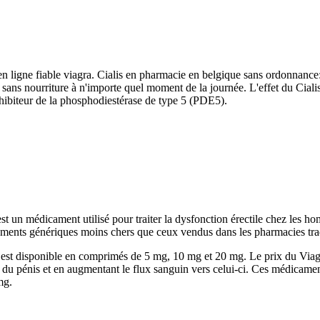
igne fiable viagra. Cialis en pharmacie en belgique sans ordonnance: L
c ou sans nourriture à n'importe quel moment de la journée. L'effet du C
inhibiteur de la phosphodiestérase de type 5 (PDE5).
t un médicament utilisé pour traiter la dysfonction érectile chez les hom
icaments génériques moins chers que ceux vendus dans les pharmacies trad
s est disponible en comprimés de 5 mg, 10 mg et 20 mg. Le prix du Viagra
es du pénis et en augmentant le flux sanguin vers celui-ci. Ces médicame
mg.