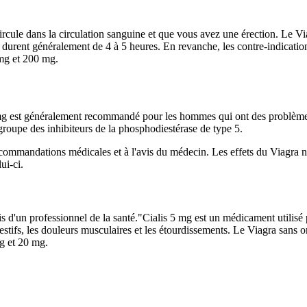
circule dans la circulation sanguine et que vous avez une érection. Le 
ra durent généralement de 4 à 5 heures. En revanche, les contre-indicati
mg et 200 mg.
 est généralement recommandé pour les hommes qui ont des problèmes 
roupe des inhibiteurs de la phosphodiestérase de type 5.
ecommandations médicales et à l'avis du médecin. Les effets du Viagra ne
ui-ci.
avis d'un professionnel de la santé."Cialis 5 mg est un médicament utilisé p
gestifs, les douleurs musculaires et les étourdissements. Le Viagra sans
g et 20 mg.