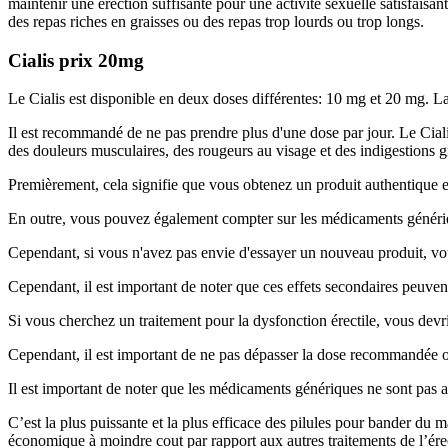
maintenir une érection suffisante pour une activité sexuelle satisfaisa
des repas riches en graisses ou des repas trop lourds ou trop longs.
Cialis prix 20mg
Le Cialis est disponible en deux doses différentes: 10 mg et 20 mg. L
Il est recommandé de ne pas prendre plus d'une dose par jour. Le Cialis
des douleurs musculaires, des rougeurs au visage et des indigestions g
Premièrement, cela signifie que vous obtenez un produit authentique e
En outre, vous pouvez également compter sur les médicaments génériqu
Cependant, si vous n'avez pas envie d'essayer un nouveau produit, vou
Cependant, il est important de noter que ces effets secondaires peuvent
Si vous cherchez un traitement pour la dysfonction érectile, vous devri
Cependant, il est important de ne pas dépasser la dose recommandée o
Il est important de noter que les médicaments génériques ne sont pas 
C’est la plus puissante et la plus efficace des pilules pour bander du 
économique à moindre cout par rapport aux autres traitements de l’érec