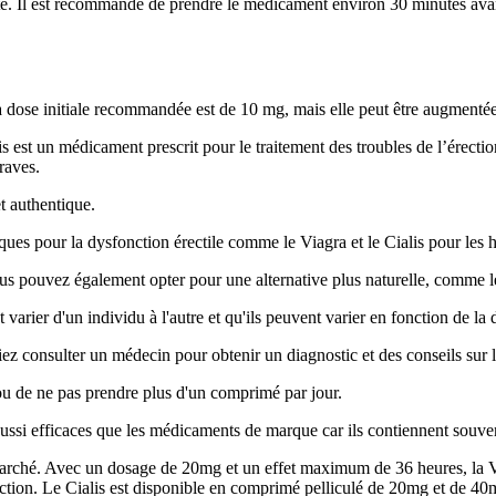
nte. Il est recommandé de prendre le médicament environ 30 minutes avant
a dose initiale recommandée est de 10 mg, mais elle peut être augmentée
 est un médicament prescrit pour le traitement des troubles de l’érectio
raves.
t authentique.
es pour la dysfonction érectile comme le Viagra et le Cialis pour les 
s pouvez également opter pour une alternative plus naturelle, comme le 
 varier d'un individu à l'autre et qu'ils peuvent varier en fonction de l
ez consulter un médecin pour obtenir un diagnostic et des conseils sur l
u de ne pas prendre plus d'un comprimé par jour.
aussi efficaces que les médicaments de marque car ils contiennent souve
marché. Avec un dosage de 20mg et un effet maximum de 36 heures, la Viag
tion. Le Cialis est disponible en comprimé pelliculé de 20mg et de 40mg