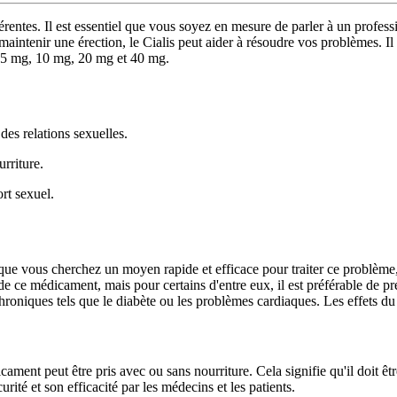
érentes. Il est essentiel que vous soyez en mesure de parler à un profes
t à maintenir une érection, le Cialis peut aider à résoudre vos problèm
e 5 mg, 10 mg, 20 mg et 40 mg.
es relations sexuelles.
rriture.
rt sexuel.
 que vous cherchez un moyen rapide et efficace pour traiter ce problème, 
 de ce médicament, mais pour certains d'entre eux, il est préférable de p
hroniques tels que le diabète ou les problèmes cardiaques. Les effets du
ament peut être pris avec ou sans nourriture. Cela signifie qu'il doit être 
rité et son efficacité par les médecins et les patients.