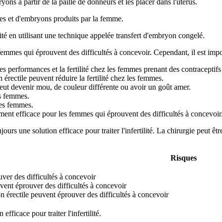
ons à partir de la paille de donneurs et les placer dans l'utérus.
les et d'embryons produits par la femme.
ilité en utilisant une technique appelée transfert d'embryon congelé.
femmes qui éprouvent des difficultés à concevoir. Cependant, il est import
s performances et la fertilité chez les femmes prenant des contraceptifs
érectile peuvent réduire la fertilité chez les femmes.
eut devenir mou, de couleur différente ou avoir un goût amer.
es femmes.
des femmes.
tement efficace pour les femmes qui éprouvent des difficultés à concevoir
jours une solution efficace pour traiter l'infertilité. La chirurgie peut ê
Risques
ver des difficultés à concevoir
ent éprouver des difficultés à concevoir
 érectile peuvent éprouver des difficultés à concevoir
efficace pour traiter l'infertilité.