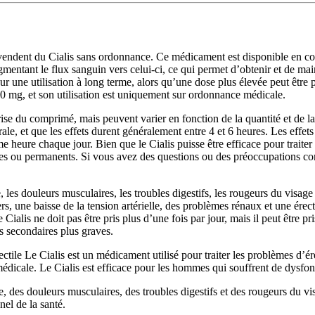
i vendent du Cialis sans ordonnance. Ce médicament est disponible en co
mentant le flux sanguin vers celui-ci, ce qui permet d’obtenir et de maint
ur une utilisation à long terme, alors qu’une dose plus élevée peut être 
0 mg, et son utilisation est uniquement sur ordonnance médicale.
ise du comprimé, mais peuvent varier en fonction de la quantité et de la q
rale, et que les effets durent généralement entre 4 et 6 heures. Les effet
heure chaque jour. Bien que le Cialis puisse être efficace pour traiter l
ires ou permanents. Si vous avez des questions ou des préoccupations conc
, les douleurs musculaires, les troubles digestifs, les rougeurs du visag
s, une baisse de la tension artérielle, des problèmes rénaux et une érec
ialis ne doit pas être pris plus d’une fois par jour, mais il peut être p
ts secondaires plus graves.
ectile Le Cialis est un médicament utilisé pour traiter les problèmes d
icale. Le Cialis est efficace pour les hommes qui souffrent de dysfoncti
te, des douleurs musculaires, des troubles digestifs et des rougeurs du 
nel de la santé.