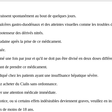
paraissent spontanément au bout de quelques jours.
ulcères gastro-duodénaux et des atteintes visuelles comme les troubles d
ypotenseur des dérivés nitrés.
udaine après la prise de ce médicament.
uée.
mé une fois par jour et qu'il ne doit pas être divisé en deux doses différe
ant de prendre ce médicament.
indiqué chez les patients ayant une insuffisance hépatique sévère.
ez acheter du Cialis sans ordonnance.
ter une attention médicale immédiate.
tice, ou si certains effets indésirables deviennent graves, veuillez en
nts de moins de 18 ans.