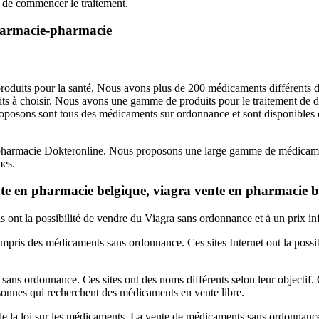
nt de commencer le traitement.
pharmacie-pharmacie
uits pour la santé. Nous avons plus de 200 médicaments différents dis
its à choisir. Nous avons une gamme de produits pour le traitement de
roposons sont tous des médicaments sur ordonnance et sont disponible
a pharmacie Dokteronline. Nous proposons une large gamme de médicame
mes.
te en pharmacie belgique, viagra vente en pharmacie b
s ont la possibilité de vendre du Viagra sans ordonnance et à un prix in
compris des médicaments sans ordonnance. Ces sites Internet ont la poss
s sans ordonnance. Ces sites ont des noms différents selon leur objectif
rsonnes qui recherchent des médicaments en vente libre.
de la loi sur les médicaments. La vente de médicaments sans ordonnance 