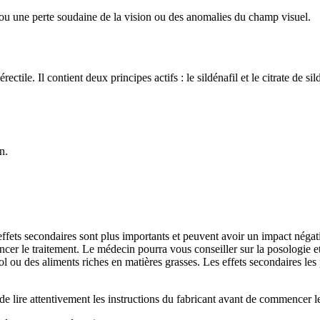
ou une perte soudaine de la vision ou des anomalies du champ visuel.
érectile. Il contient deux principes actifs : le sildénafil et le citrate 
n.
fets secondaires sont plus importants et peuvent avoir un impact négati
er le traitement. Le médecin pourra vous conseiller sur la posologie et 
ol ou des aliments riches en matières grasses. Les effets secondaires le
de lire attentivement les instructions du fabricant avant de commencer le