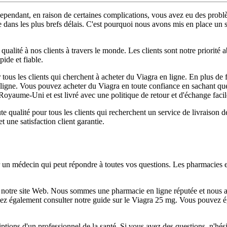
ependant, en raison de certaines complications, vous avez eu des probl
ns les plus brefs délais. C'est pourquoi nous avons mis en place un ser
qualité à nos clients à travers le monde. Les clients sont notre priorité
pide et fiable.
 tous les clients qui cherchent à acheter du Viagra en ligne. En plus de f
 ligne. Vous pouvez acheter du Viagra en toute confiance en sachant qu
 Royaume-Uni et est livré avec une politique de retour et d'échange facil
te qualité pour tous les clients qui recherchent un service de livraison 
et une satisfaction client garantie.
 un médecin qui peut répondre à toutes vos questions. Les pharmacies e
r notre site Web. Nous sommes une pharmacie en ligne réputée et nous
vez également consulter notre guide sur le Viagra 25 mg. Vous pouvez 
tions d'un professionnel de la santé. Si vous avez des questions, n'hési