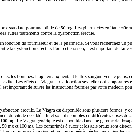
 prix standard pour une pilule de 50 mg. Les pharmacies en ligne offre
es autres traitements contre la dysfonction érectile.
 en fonction du fournisseur et de la pharmacie. Si vous recherchez un p
contre la dysfonction érectile. Pour cette raison, il est important de fair
 chez les hommes. Il agit en augmentant le flux sanguin vers le pénis, ce q
 Levitra. Les effets du Viagra sur la fonction sexuelle sont temporaire
est important de suivre les instructions fournies par votre médecin pour 
la dysfonction érectile. La Viagra est disponible sous plusieurs formes, 
ent du citrate de sildénafil et sont disponibles en différentes doses d
e 100 mg. Le Viagra générique est disponible dans une gamme de dosag
, 50 mg et 100 mg. Les comprimés à sucer et les gels oraux sont disp
g. Les comprimés à croquer et les comprimés à mâcher, ainsi que les com