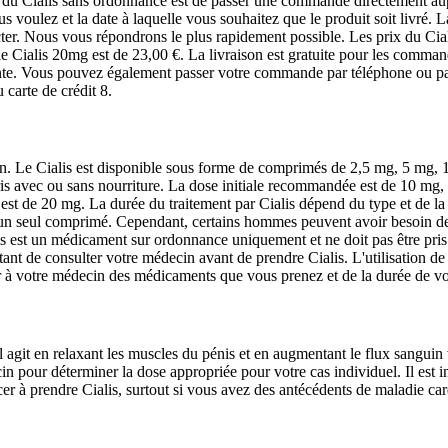
u Cialis sans ordonnance est de passer une commande directement auprès
 voulez et la date à laquelle vous souhaitez que le produit soit livré. 
cter. Nous vous répondrons le plus rapidement possible. Les prix du Cia
 le Cialis 20mg est de 23,00 €. La livraison est gratuite pour les comm
nte. Vous pouvez également passer votre commande par téléphone ou par 
carte de crédit 8.
tion. Le Cialis est disponible sous forme de comprimés de 2,5 mg, 5 mg, 
pris avec ou sans nourriture. La dose initiale recommandée est de 10 mg,
st de 20 mg. La durée du traitement par Cialis dépend du type et de la 
s un seul comprimé. Cependant, certains hommes peuvent avoir besoin de 
is est un médicament sur ordonnance uniquement et ne doit pas être pris s
ant de consulter votre médecin avant de prendre Cialis. L'utilisation d
er à votre médecin des médicaments que vous prenez et de la durée de vot
 Il agit en relaxant les muscles du pénis et en augmentant le flux sanguin 
in pour déterminer la dose appropriée pour votre cas individuel. Il est 
 à prendre Cialis, surtout si vous avez des antécédents de maladie card