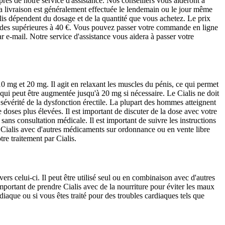
 de notre service d'assistance. Nos conseillers vous aideront à
La livraison est généralement effectuée le lendemain ou le jour même
lis dépendent du dosage et de la quantité que vous achetez. Le prix
andes supérieures à 40 €. Vous pouvez passer votre commande en ligne
e-mail. Notre service d'assistance vous aidera à passer votre
10 mg et 20 mg. Il agit en relaxant les muscles du pénis, ce qui permet
 qui peut être augmentée jusqu'à 20 mg si nécessaire. Le Cialis ne doit
sévérité de la dysfonction érectile. La plupart des hommes atteignent
doses plus élevées. Il est important de discuter de la dose avec votre
ans consultation médicale. Il est important de suivre les instructions
e Cialis avec d'autres médicaments sur ordonnance ou en vente libre
re traitement par Cialis.
vers celui-ci. Il peut être utilisé seul ou en combinaison avec d'autres
important de prendre Cialis avec de la nourriture pour éviter les maux
iaque ou si vous êtes traité pour des troubles cardiaques tels que