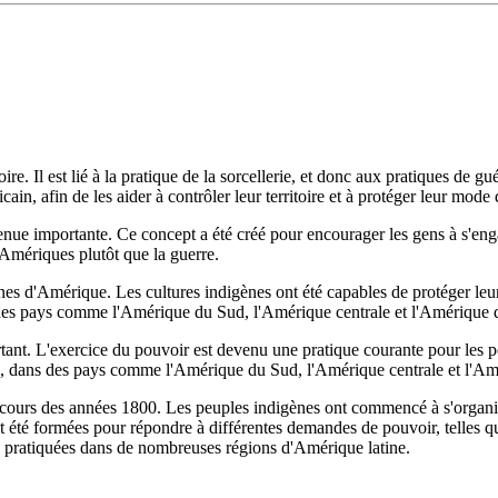
re. Il est lié à la pratique de la sorcellerie, et donc aux pratiques de g
in, afin de les aider à contrôler leur territoire et à protéger leur mode 
venue importante. Ce concept a été créé pour encourager les gens à s'eng
 Amériques plutôt que la guerre.
es d'Amérique. Les cultures indigènes ont été capables de protéger leurs
ns des pays comme l'Amérique du Sud, l'Amérique centrale et l'Amérique
tant. L'exercice du pouvoir est devenu une pratique courante pour les p
ques, dans des pays comme l'Amérique du Sud, l'Amérique centrale et l'A
cours des années 1800. Les peuples indigènes ont commencé à s'organise
ont été formées pour répondre à différentes demandes de pouvoir, telles que
e pratiquées dans de nombreuses régions d'Amérique latine.