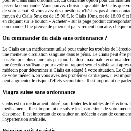
pour le Cialis sans ordonnance. La deuxième option pour commander d
passer la commande. Vous pouvez choisir la quantité de Cialis que vous
de votre achat. Si vous avez des questions, n'hésitez pas à nous conta
moyen du Cialis 5mg est de 15,00 €, le Cialis 10mg est de 18,00 € et
en cliquant sur le bouton « Acheter » sur la page produit corresponda
commande. Une preuve de paiement par virement bancaire, chèque ou 
Ou commander du cialis sans ordonnance ?
Le Cialis est un médicament utilisé pour traiter les troubles de l'érec
une meilleure circulation sanguine dans le pénis. Le Cialis peut être 
pas être pris plus d'une fois par jour. La dose maximale recommandée e
une érection suffisante pour avoir un rapport sexuel satisfaisant aprè
médecin pour déterminer si Cialis est adapté à votre situation. Le Cial
de votre médecin. Si vous avez des problèmes cardiaques, il est import
peut augmenter le risque d'effets secondaires. Il est important de parl
Viagra suisse sans ordonnance
Cialis est un médicament utilisé pour traiter les troubles de l'érection.
médicaments. Il est important de suivre les instructions de votre médec
d'estomac. Il est important de consulter un médecin avant de commencer
l'hypertension artérielle.
Principe actif du cialis