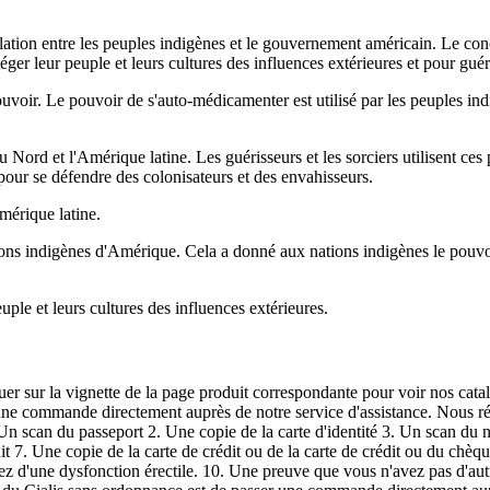
tion entre les peuples indigènes et le gouvernement américain. Le conce
téger leur peuple et leurs cultures des influences extérieures et pour guér
voir. Le pouvoir de s'auto-médicamenter est utilisé par les peuples indi
Nord et l'Amérique latine. Les guérisseurs et les sorciers utilisent ces 
 pour se défendre des colonisateurs et des envahisseurs.
mérique latine.
ons indigènes d'Amérique. Cela a donné aux nations indigènes le pouvoir
euple et leurs cultures des influences extérieures.
uer sur la vignette de la page produit correspondante pour voir nos catal
ne commande directement auprès de notre service d'assistance. Nous r
 scan du passeport 2. Une copie de la carte d'identité 3. Un scan du 
t 7. Une copie de la carte de crédit ou de la carte de crédit ou du chè
ez d'une dysfonction érectile. 10. Une preuve que vous n'avez pas d'a