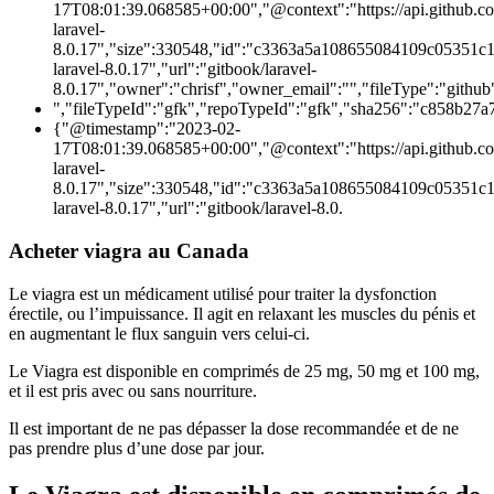
17T08:01:39.068585+00:00","@context":"https://api.github.c
laravel-
8.0.17","size":330548,"id":"c3363a5a108655084109c05351c1
laravel-8.0.17","url":"gitbook/laravel-
8.0.17","owner":"chrisf","owner_email":"
","fileType":"github
","fileTypeId":"gfk","repoTypeId":"gfk","sha256":"c858b
{"@timestamp":"2023-02-
17T08:01:39.068585+00:00","@context":"https://api.github.c
laravel-
8.0.17","size":330548,"id":"c3363a5a108655084109c05351c1
laravel-8.0.17","url":"gitbook/laravel-8.0.
Acheter viagra au Canada
Le viagra est un médicament utilisé pour traiter la dysfonction
érectile, ou l’impuissance. Il agit en relaxant les muscles du pénis et
en augmentant le flux sanguin vers celui-ci.
Le Viagra est disponible en comprimés de 25 mg, 50 mg et 100 mg,
et il est pris avec ou sans nourriture.
Il est important de ne pas dépasser la dose recommandée et de ne
pas prendre plus d’une dose par jour.