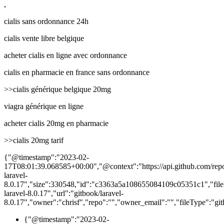
,
cialis sans ordonnance 24h
cialis vente libre belgique
acheter cialis en ligne avec ordonnance
cialis en pharmacie en france sans ordonnance
>>cialis générique belgique 20mg
viagra générique en ligne
acheter cialis 20mg en pharmacie
>>cialis 20mg tarif
{"@timestamp":"2023-02-
17T08:01:39.068585+00:00","@context":"https://api.github.com/rep
laravel-
8.0.17","size":330548,"id":"c3363a5a108655084109c05351c1","fil
laravel-8.0.17","url":"gitbook/laravel-
8.0.17","owner":"chrisf","repo":"
","owner_email":"
","fileType":"gi
{"@timestamp":"2023-02-